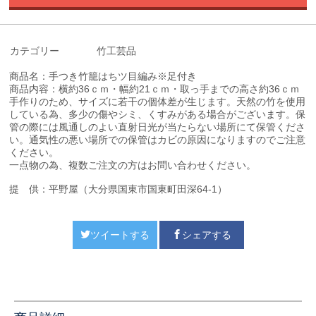
カテゴリー
竹工芸品
商品名：手つき竹籠はちツ目編み※足付き
商品内容：横約36ｃｍ・幅約21ｃｍ・取っ手までの高さ約36ｃｍ
手作りのため、サイズに若干の個体差が生じます。天然の竹を使用
している為、多少の
傷やシミ、くすみがある場合がございます。保
管の際には風通しのよい直射日光が当た
らない場所にて保管くださ
い。通気性の悪い場所での保管はカビの原因になりますので
ご注意
ください。
一点物の為、複数ご注文の方はお問い合わせください。
提 供：平野屋（大分県国東市国東町田深64-1）
ツイートする
シェアする