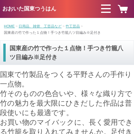
おおいた国東つうはん
HOME
日用品、雑貨、工芸品など
竹工芸品
国東産の竹で作った１点物！手つき竹籠八ツ目編み※足付き
国東産の竹で作った１点物！手つき竹籠八
ツ目編み※足付き
国東で竹製品をつくる平野さんの手作り
一点物。
竹そのものの色合いや、様々な織り方で
竹の魅力を最大限にひきだした作品は
普
段使いにも最適です。
お買い物のマイバックに、長く愛用でき
る竹籠を取り入れてみませんか。足付き