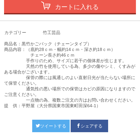
カートに入れる
カテゴリー
竹工芸品
商品名：黒竹かごバック（チェーンタイプ）
商品内容：（底約28ｃｍ・幅約14ｃｍ・深さ約18ｃｍ）
チェーン長さ約46ｃｍ
手作りのため、サイズに若干の個体差が生じます。
天然の竹を使用している為、多少の傷やシミ、くすみが
ある場合がございます。
保管の際には風通しのよい直射日光が当たらない場所に
て保管ください。
通気性の悪い場所での保管はカビの原因になりますので
ご注意ください。
一点物の為、複数ご注文の方はお問い合わせください。
提 供：平野屋（大分県国東市国東町田深64-1）
ツイートする
シェアする