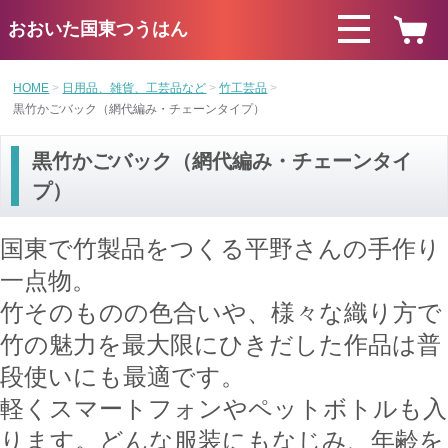
おおいた国東つうはん
HOME
日用品、雑貨、工芸品など
竹工芸品
黒竹かごバック（網代編み・チェーンタイプ）
黒竹かごバック（網代編み・チェーンタイ
プ）
国東で竹製品をつくる平野さんの手作り
一点物。
竹そのものの色合いや、様々な織り方で
竹の魅力を最大限にひきだした作品は
普
段使いにも最適です。
軽くスマートフォンやペットボトルも入
ります。どんな服装にもなじみ、年齢を