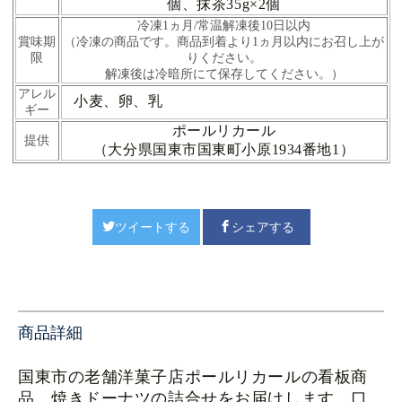
個、抹茶35g×2個
冷凍1ヵ月/常温解凍後10日以内
賞味期
（冷凍の商品です。商品到着より1ヵ月以内にお召し上が
限
りください。
解凍後は冷暗所にて保存してください。）
アレル
小麦、卵、乳
ギー
ポールリカール
提供
（大分県国東市国東町小原1934番地1）
ツイートする
シェアする
商品詳細
国東市の老舗洋菓子店ポールリカールの看板商
品、焼きドーナツの詰合せをお届けします。口