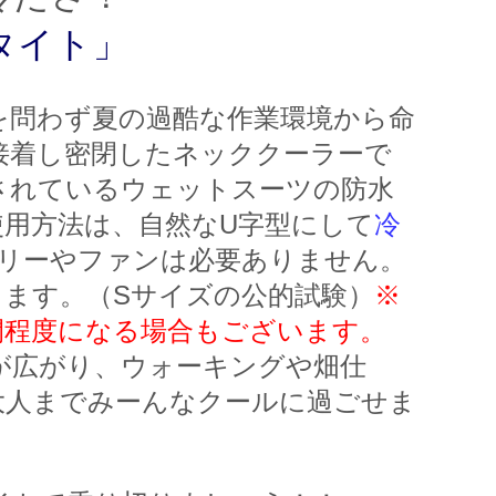
タイト」
を問わず夏の過酷な作業環境から命
接着し密閉したネッククーラーで
されているウェットスーツの防水
使用方法は、自然なU字型にして
冷
テリーやファンは必要ありません。
します。
（Sサイズの公的試験）
※
間程度になる場合もございます。
が広がり、ウォーキングや畑仕
大人までみーんなクールに過ごせま