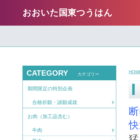
おおいた国東つうはん
CATEGORY
HOM
カテゴリー
期間限定の特別企画
合格祈願・諸願成就
断
お肉（加工品含む）
快
牛肉
猛