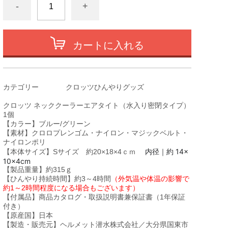
-
+
カートに入れる
カテゴリー
クロッツひんやりグッズ
クロッツ ネッククーラーエアタイト（水入り密閉タイプ）
1個
【カラー】ブルー/グリーン
【素材】クロロプレンゴム・ナイロン・マジックベルト・
ナイロンポリ
内径｜約 14×
【本体サイズ】Sサイズ 約20×18×4ｃｍ
10×4cm
【製品重量】約315ｇ
【ひんやり持続時間】約3～4時間
（外気温や体温の影響で
約1～2時間程度になる場合もございます）
【付属品】商品カタログ・取扱説明書兼保証書（1年保証
付き）
【原産国】日本
【製造・販売元】ヘルメット潜水株式会社／大分県国東市