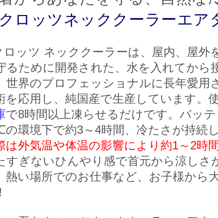
クロッツネッククーラーエア
クロッツ ネッククーラーは、屋内、屋外
守るために開発された、水を入れてから
。世界のプロフェッショナルに長年愛用
術を応用し、純国産で生産しています。
庫
で8時間以上凍らせるだけです。バッ
3℃の環境下で約3～4時間、
冷たさが持続
際は外気温や体温の影響により約1～2時
たすぎないひんやり感で首元から涼しさ
、熱い場所でのお仕事など、お子様から
！