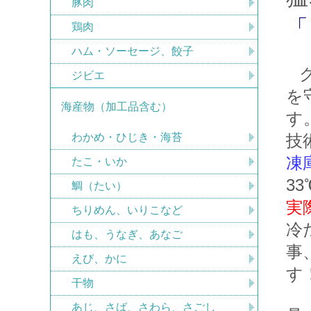
豚肉
「
鶏肉
ハム・ソーセージ、餃子
ジビエ
を
海産物（加工品含む）
す
わかめ・ひじき・海苔
技
凍
たこ・いか
3
鯛（たい）
実
ちりめん、いりこなど
冷
はも、うなぎ、あなご
事
えび、かに
す
干物
あじ、さば、さわら、さごし