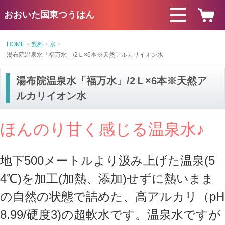
おおいた国東つうはん
HOME
飲料
水
湯布院温泉水「福万水」/2Ｌ×6本※天然アルカリイオン水
湯布院温泉水「福万水」/2Ｌ×6本※天然ア
ルカリイオン水
ほんのり甘く感じる温泉水♪
地下500メートルより汲み上げた温泉(5
4℃)を
加工(加熱、添加)せずに熱いまま
の自然の
状態で詰めた、
高アルカリ（pH
8.99/硬度3)の超軟水です。温泉水ですが