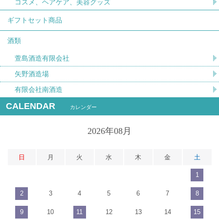
コスメ、ヘアケア、美容グッズ
ギフトセット商品
酒類
萱島酒造有限会社
矢野酒造場
有限会社南酒造
CALENDAR
カレンダー
2026年08月
日
月
火
水
木
金
土
1
2
3
4
5
6
7
8
9
10
11
12
13
14
15