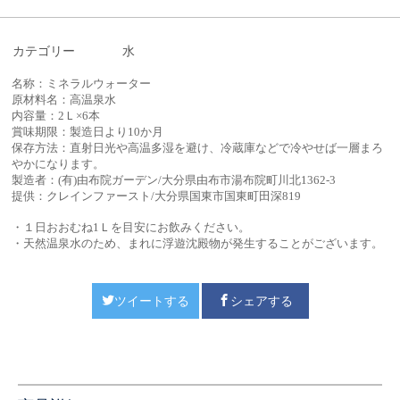
カテゴリー
水
名称：ミネラルウォーター
原材料名：高温泉水
内容量：2Ｌ×6本
賞味期限：製造日より10か月
保存方法：直射日光や高温多湿を避け、冷蔵庫などで冷やせば一層まろ
やかになります。
製造者：
(有)由布院ガーデン/
大分県由布市湯布院町川北1362-3
提供：クレインファースト/大分県国東市国東町田深819
・１日おおむね1Ｌを目安にお飲みください。
・天然温泉水のため、まれに浮遊沈殿物が発生することがございます。
ツイートする
シェアする