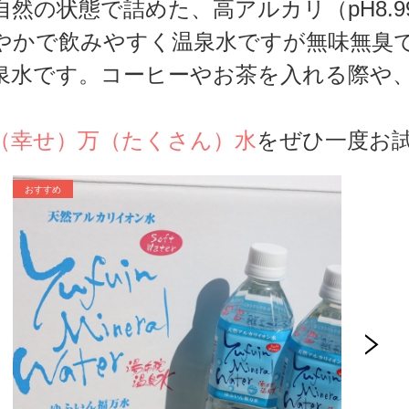
自然の
状態で詰めた、
高アルカリ（pH8.
やかで飲みやすく温泉水ですが無味無臭
泉水です。コーヒーやお茶を入れる際や
。
（幸せ）万（たくさん）水
をぜひ一度お