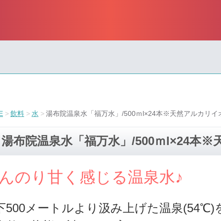
E
飲料
水
湯布院温泉水「福万水」/500ｍl×24本※天然アルカリイ
湯布院温泉水「福万水」/500ｍl×24本
んのり甘く感じる温泉水♪
下500メートルより汲み上げた温泉(54℃)