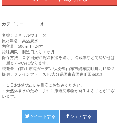
カテゴリー
水
名称：ミネラルウォーター
原材料名：高温泉水
内容量：500ｍｌ×24本
賞味期限：製造日より10か月
保存方法：直射日光や高温多湿を避け、冷蔵庫などで冷やせば
一層まろやかになります。
製造者：
(有)由布院ガーデン/
大分県由布市湯布院町川北1362-3
提供：クレインファースト/大分県国東市国東町田深819
・１日おおむね1Ｌを目安にお飲みください。
・天然温泉水のため、まれに浮遊沈殿物が発生することがござ
います。
ツイートする
シェアする