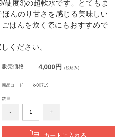
99/硬度3)の超軟水です。とてもま
でほんのり甘さを感じる美味しい
、ごはんを炊く際にもおすすめで
試しください。
4,000円
販売価格
（税込み）
商品コード
k-00719
数量
-
+
カートに入れる