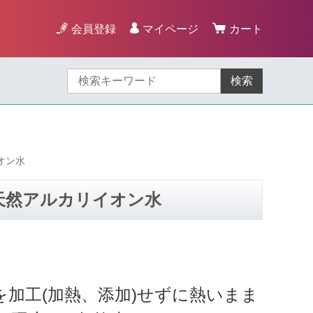
会員登録
マイページ
カート
検索
オン水
※天然アルカリイオン水
を
加工(加熱、添加)せずに熱いまま