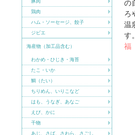
豚肉
の
鶏肉
ろ
ハム・ソーセージ、餃子
温
ジビエ
す
福
海産物（加工品含む）
わかめ・ひじき・海苔
たこ・いか
鯛（たい）
ちりめん、いりこなど
はも、うなぎ、あなご
えび、かに
干物
あじ、さば、さわら、さごし