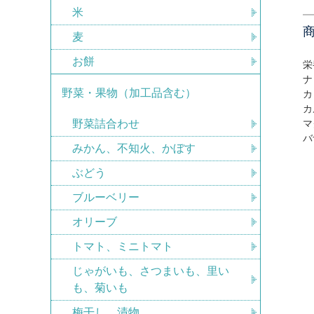
米
麦
お餅
栄
ナ
野菜・果物（加工品含む）
カ
カ
野菜詰合わせ
マ
バ
みかん、不知火、かぼす
ぶどう
ブルーベリー
オリーブ
トマト、ミニトマト
じゃがいも、さつまいも、里い
も、菊いも
梅干し、漬物