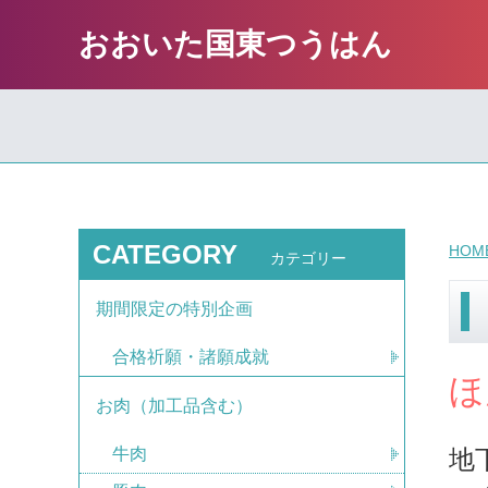
おおいた国東つうはん
CATEGORY
HOM
カテゴリー
期間限定の特別企画
合格祈願・諸願成就
ほ
お肉（加工品含む）
牛肉
地