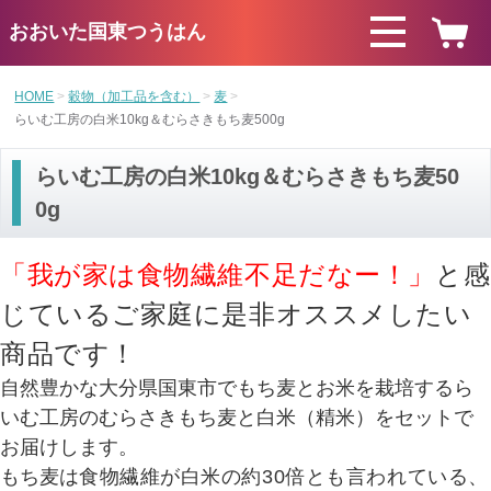
おおいた国東つうはん
HOME
穀物（加工品を含む）
麦
らいむ工房の白米10kg＆むらさきもち麦500g
らいむ工房の白米10kg＆むらさきもち麦50
0g
「我が家は食物繊維不足だなー！」
と感
じているご家庭に是非オススメしたい
商品です！
自然豊かな大分県国東市でもち麦とお米を栽培するら
いむ工房のむらさきもち麦と白米（精米）をセットで
お届けします。
もち麦は
食物繊維が白米の約30倍とも言われている、