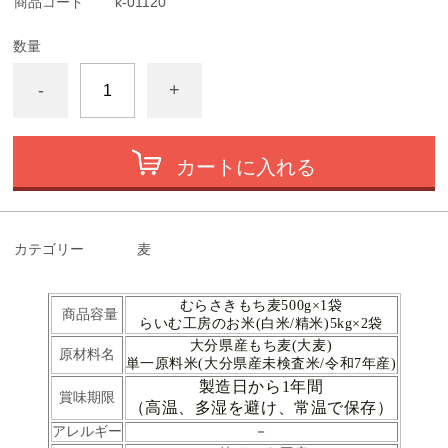
商品コード
k-01120
数量
-
+
カートに入れる
カテゴリー
麦
むらさきもち麦500g×1袋
商品容量
らいむ工房のお米(白米/精米)5kg×2袋
大分県産もち麦(大麦)
原材料名
単一原料米(大分県産未検査米/令和7年産)
製造日から1年間
賞味期限
（高温、多湿を避け、常温で保存）
アレルギー
－