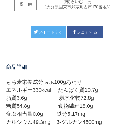
(株)らいむ工房
提 供
（大分県国東市武蔵町古市170番地3）
ツイートする
シェアする
商品詳細
もち麦栄養成分表示100gあたり
エネルギー330kcal たんぱく質10.7g
脂質3.6g 炭水化物72.8g
糖質54.8g 食物繊維18.0g
食塩相当量0.0g 鉄分5.17mg
カルシウム49.3mg
β-グルカン4500mg