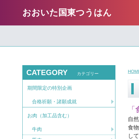
おおいた国東つうはん
CATEGORY
HOM
カテゴリー
期間限定の特別企画
合格祈願・諸願成就
「
お肉（加工品含む）
自然
食
牛肉
し