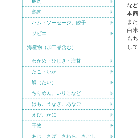
豚肉
な
鶏肉
本商
ま
ハム・ソーセージ、餃子
白
ジビエ
も
して
海産物（加工品含む）
わかめ・ひじき・海苔
たこ・いか
鯛（たい）
ちりめん、いりこなど
はも、うなぎ、あなご
えび、かに
干物
あじ、さば、さわら、さごし