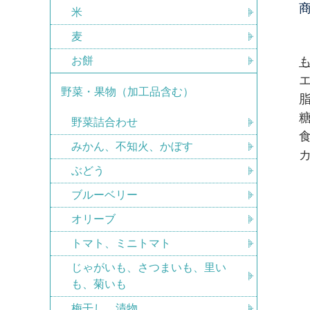
米
麦
お餅
も
エ
野菜・果物（加工品含む）
野菜詰合わせ
食
みかん、不知火、かぼす
カ
ぶどう
ブルーベリー
オリーブ
トマト、ミニトマト
じゃがいも、さつまいも、里い
も、菊いも
梅干し、漬物