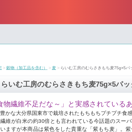
E
穀物（加工品を含む）
麦
らいむ工房のむらさきもち麦75g×5パ
らいむ工房のむらさきもち麦75g×5パッ
食物繊維不足だな～」と実感されている
豊かな大分県国東市で栽培されたもちもちプチプチ食
物繊維が白米の約30倍とも言われている今話題のスー
ていますが本商品は紫色をした貴重な「紫もち麦」。紫