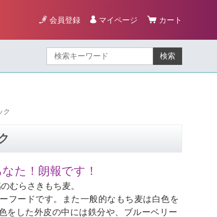
会員登録
マイページ
カート
検索
ック
ク
あなた！朗報です！
感のむらさきもち麦。
パーフードです。また一般的なもち麦は白色を
色をした外皮の中には鉄分や、ブルーベリー