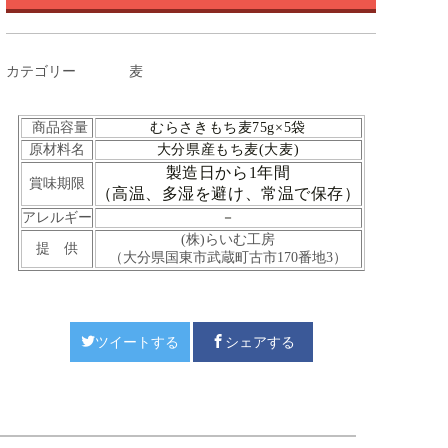
カテゴリー
麦
商品容量
むらさきもち麦75g×5袋
原材料名
大分県産もち麦(大麦)
製造日から1年間
賞味期限
（高温、多湿を避け、常温で保存）
アレルギー
－
(株)らいむ工房
提 供
（大分県国東市武蔵町古市170番地3）
ツイートする
シェアする