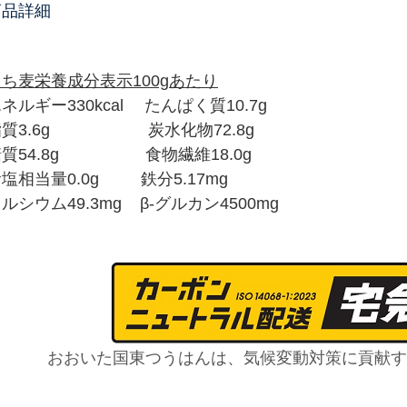
商品詳細
ち麦栄養成分表示100gあたり
ネルギー330kcal たんぱく質10.7g
脂質3.6g 炭水化物72.8g
糖質54.8g 食物繊維18.0g
塩相当量0.0g 鉄分5.17mg
ルシウム49.3mg
β-グルカン4500mg
おおいた国東つうはんは、気候変動対策に貢献す