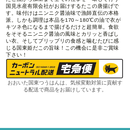
国見水産有限会社がお届けするたこの唐揚げで
す。味付けはニンニク醤油味で漁師直伝の本格
派。しかも調理は本品を170～180℃の油で衣が
キツネ色になるまで揚げるだけと超簡単。食欲
をそそるニンニク醤油の風味とカリッと香ばし
い衣、そしてプリップリの食感と噛むたびに感
じる国東姫だこの旨味！この機会に是非ご賞味
下さい！
おおいた国東つうはんは、気候変動対策に貢献す
る配送で商品をお届けしています。