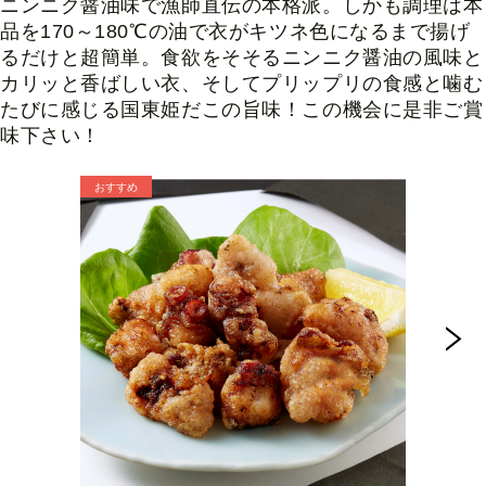
ニンニク醤油味で漁師直伝の本格派。しかも調理は本
品を170～180℃の油で衣がキツネ色になるまで揚げ
るだけと超簡単。食欲をそそるニンニク醤油の風味と
カリッと香ばしい衣、そしてプリップリの食感と噛む
たびに感じる国東姫だこの旨味！この機会に是非ご賞
味下さい！