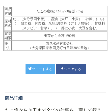
商品
たこの唐揚げ245g×3袋/計735g
容量
たこ（大分県国東産）、醤油（大豆・小麦）、砂糖、にんに
原材
く、薄力粉、片栗粉、米粉/調味料（アミノ酸等）、甘味料
料名
（ステビア・甘草）、（一部に小麦・大豆を含む）
賞味
出荷から冷凍で90日
期限
提
国見水産有限会社
供
（大分県国東市国見町竹田津3889番地）
ツイートする
シェアする
商品詳細
たこ漁から加工まで全ての仕事を一環して行う