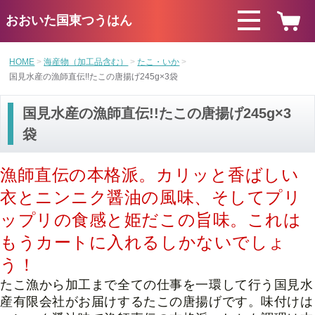
おおいた国東つうはん
HOME
海産物（加工品含む）
たこ・いか
国見水産の漁師直伝!!たこの唐揚げ245g×3袋
国見水産の漁師直伝!!たこの唐揚げ245g×3
袋
漁師直伝の本格派。カリッと香ばしい
衣とニンニク醤油の風味、そしてプリ
ップリの食感と姫だこの旨味。これは
もうカートに入れるしかないでしょ
う！
たこ漁から加工まで全ての仕事を一環して行う国見水
産有限会社がお届けするたこの唐揚げです。味付けは