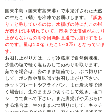
国東半島（国東市富来港）で水揚げされた天然
の生たこ（蛸）を冷凍でお届けします。
「訳あ
り」と称しているのは、水揚げの時にたこの脚
が例えば1本切れていて、市場では価値があまり
上がらないものを今回漁師直送でお届けするも
のです。量は1.0
kg（たこ1～3匹）となっていま
す。
お召し上がり方は、まず冷蔵庫で自然解凍後、
少量の塩で軽く塩もみしてぬめりを取ります。
茹でる場合は、姿のまま塩茹でし、ぶつ切りに
して、ポン酢や酢味噌でお召し上がり下さい。
ホットプレートやフライパン、また炭火等で焼
く場合は、生のままぶつ切りにして焼き、塩コ
ショウで食べて下さい。また唐揚げや天ぷらに
する場合は、生のままぶつ切りにして、キッチ