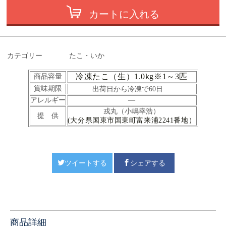
カートに入れる
カテゴリー
たこ・いか
冷凍たこ（生）1.0kg※1～3匹
商品容量
賞味期限
出荷日から冷凍で60日
アレルギー
―
戎丸（小嶋幸浩）
提 供
(大分県国東市国東町富来浦2241番地）
ツイートする
シェアする
商品詳細