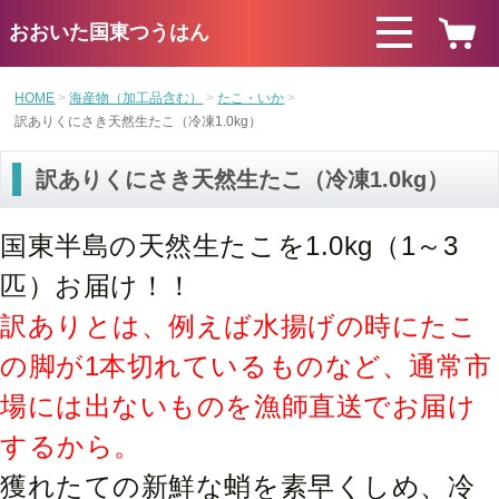
おおいた国東つうはん
HOME
海産物（加工品含む）
たこ・いか
訳ありくにさき天然生たこ（冷凍1.0kg）
訳ありくにさき天然生たこ（冷凍1.0kg）
国東半島の天然生たこを1.0kg（1～3
匹）お届け！！
訳ありとは、例えば水揚げの時にたこ
の脚が1本切れているものなど、通常市
場には出ないものを漁師直送でお届け
するから。
獲れたての新鮮な蛸を素早くしめ、冷