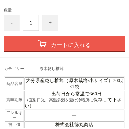
数量
-
+
カートに入れる
カテゴリー
原木乾し椎茸
大分県産乾し椎茸（原木栽培/小サイズ）700g
商品容量
×1袋
出荷日から常温で360日
保存して下さ
賞味期限
（直射日光、高温多湿を避け冷暗所に
い）
アレルギ
―
ー
株式会社徳丸商店
提 供