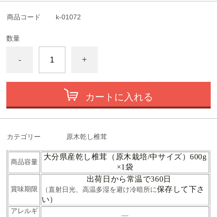
商品コード
k-01072
数量
-
+
カートに入れる
カテゴリー
原木乾し椎茸
大分県産乾し椎茸（原木栽培/中サイズ）600g
商品容量
×1袋
出荷日から常温で360日
保存して下さ
賞味期限
（直射日光、高温多湿を避け冷暗所に
い）
アレルギ
―