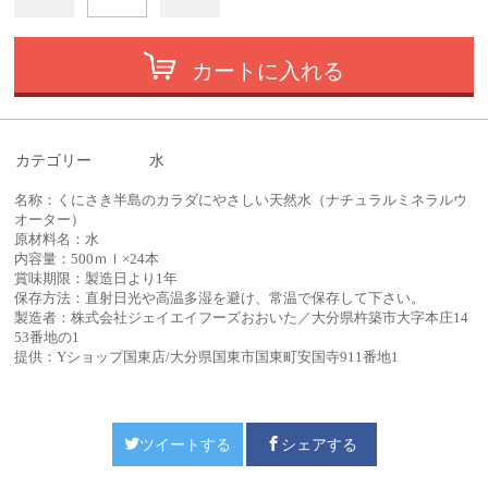
カートに入れる
カテゴリー
水
名称：くにさき半島のカラダにやさしい天然水（ナチュラルミネラルウ
オーター）
原材料名：水
内容量：500ｍｌ×24本
賞味期限：製造日より1年
保存方法：直射日光や高温多湿を避け、常温で保存して下さい。
製造者：株式会社ジェイエイフーズおおいた／大分県杵築市大字本庄14
53番地の1
提供：Yショップ国東店/大分県国東市国東町安国寺911番地1
ツイートする
シェアする