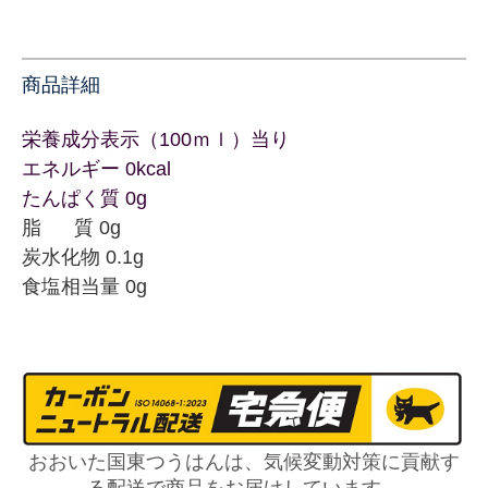
商品詳細
栄養成分表示（100ｍｌ）当り
エネルギー 0kcal
たんぱく質 0g
脂 質 0g
炭水化物 0.1g
食塩相当量 0g
おおいた国東つうはんは、気候変動対策に貢献す
る配送で商品をお届けしています。