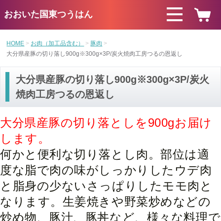
おおいた国東つうはん
HOME
お肉（加工品含む）
豚肉
大分県産豚の切り落し900g※300g×3P/炭火焼肉工房つるの恩返し
大分県産豚の切り落し900g※300g×3P/炭火
焼肉工房つるの恩返し
大分県産豚の切り落としを900gお届け
します。
何かと便利な切り落とし肉。部位は適
度な脂で肉の味がしっかりしたウデ肉
と脂身の少ないさっぱりしたモモ肉と
なります。
生姜焼きや野菜炒めなどの
炒め物、豚汁、豚丼など、様々な料理で