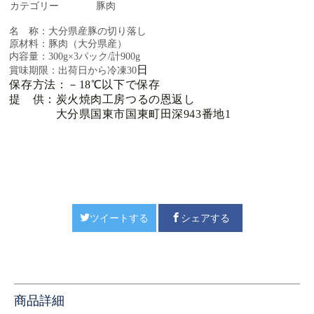
カテゴリー
豚肉
名 称：大分県産豚の切り落し
原材料：豚肉（大分県産）
内容量：300g×3パック/計900g
日
賞味期限：出荷日から冷凍30
保存方法：－18℃以下で保存
提 供：炭火焼肉工房つるの恩返し
大分県国東市国東町田深943番地1
ツイートする
シェアする
商品詳細