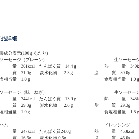
商品詳細
養成分表示(100ｇあたり)
ソーセージ（プレーン）
生ソーセー
 量 361kcal たんぱく質 14.4ｇ
熱 量 349kc
 質 31.0g 炭水化物 2.3ｇ
脂 質 30.0g 
塩相当量 1.0ｇ
食塩相当量 1.0
ソーセージ（味一ねぎ）
生ソーセー
 量 344kcal たんぱく質 13.9ｇ
熱 量 345kc
 質 29.3g 炭水化物 2.6ｇ
脂 質 29.3g 
塩相当量 1.0ｇ
食塩相当量 1.5
ハム
ドレッシング
 量 247kcal
たんぱく質24.0g
熱 量
453kc
 質 16.6g 炭
水化物 0.5
g
脂 質 46.0