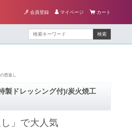
会員登録
マイページ
カート
検索
るの恩返し
特製ドレッシング付)/炭火焼工
返し」で大人気