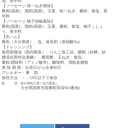
油、香辛料
【ソーセージ 味一ねぎ風味】
豚肉(国産)、鶏肉(国産)、玉葱、味一ねぎ、澱粉、食塩、香
辛料
【ソーセージ 柚子胡椒風味】
豚肉(国産)、鶏肉(国産)、玉葱、澱粉、食塩、柚子こしょ
う、香辛料
【生ハム】
豚肉（大分県産）、塩、発色剤（亜硝酸Na)
【ドレッシング】
食用菜種油（国内製造）、
りんご加工品、糖類（砂糖、砂
糖混合異性化液糖）、醸造酢、玉ねぎ、食塩、
澱粉/調味料（アミノ酸等)、酸味料、増粘多糖類
賞 味 期 限：出荷日から冷凍90
日
アレルギー：豚 鶏
保存方法 ：
－18℃以下で保存
提 供：炭火焼肉工房つるの恩返し
大分県国東市国東町田深943番地1