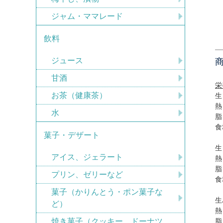
ジャム・ママレード
飲料
ジュース
甘酒
栄
お茶（健康茶）
生
熱
水
脂
食
菓子・デザート
生
アイス、ジェラート
熱
脂
プリン、ゼリーなど
食
菓子（かりんとう・ポン菓子な
生
ど）
熱
焼き菓子（クッキー、ドーナツ
脂