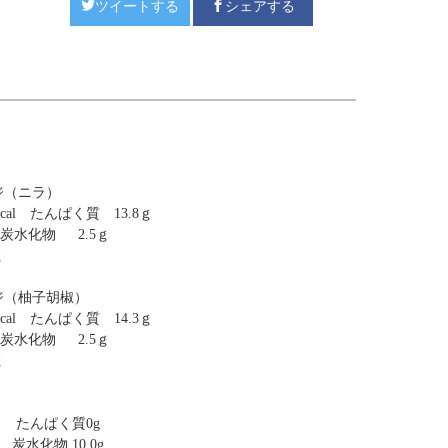
ツイートする
シェアする
ジ（ニラ）
al たんぱく質 13.8ｇ
炭水化物 2.5ｇ
ｇ
ジ（柚子胡椒）
al たんぱく質 14.3ｇ
炭水化物 2.5ｇ
ｇ
al
たんぱく質0g
g
炭水化物 10.0
g