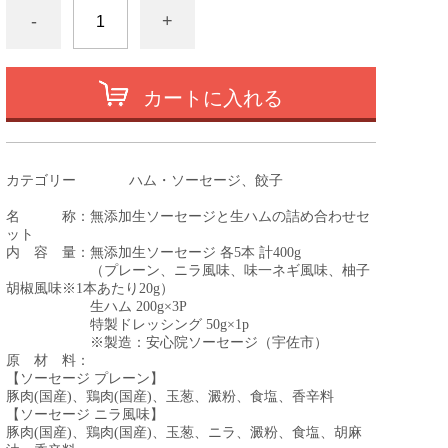
-
+
カートに入れる
カテゴリー
ハム・ソーセージ、餃子
名 称：無添加生ソーセージと生ハムの詰め合わせセ
ット
内 容 量：無添加生ソーセージ 各5本 計400g
（プレーン、ニラ風味、味一ネギ風味、柚子
※
胡椒風味
1本あたり20g）
生ハム 200g×3P
特製ドレッシング 50g×1p
※製造：安心院ソーセージ（宇佐市）
原 材 料：
【ソーセージ プレーン】
豚肉(国産)、鶏肉(国産)、玉葱、澱粉、食塩、香辛料
【ソーセージ ニラ風味】
豚肉(国産)、鶏肉(国産)、玉葱、ニラ、澱粉、食塩、胡麻