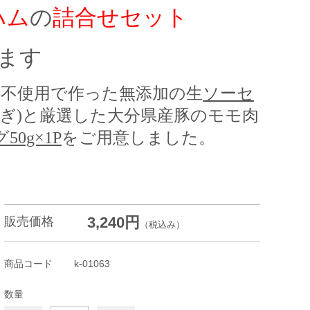
ハム
の
詰合せセット
ます
料不使用で作った無添加の生
ソーセ
ぎ)と厳選した大分県産豚のモモ肉
0g×1P
をご用意しました
。
3,240円
販売価格
（税込み）
商品コード
k-01063
数量