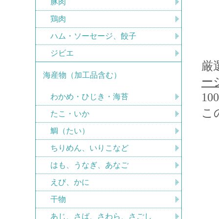
豚肉
鶏肉
ハム・ソーセージ、餃子
ジビエ
厳
海産物（加工品含む）
ー
10
わかめ・ひじき・海苔
こ
たこ・いか
鯛（たい）
ちりめん、いりこなど
はも、うなぎ、あなご
えび、かに
干物
あじ、さば、さわら、さごし