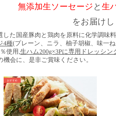
無添加
生ソーセージ
と
生
をお届けし
選した国産豚肉と鶏肉を原料に化学調味
ジ4種
(プレーン、ニラ、柚子胡椒、味一ね
0％使用,
生ハム200g×3Pに専用ドレッシング5
の機会に、是非ご賞味ください。