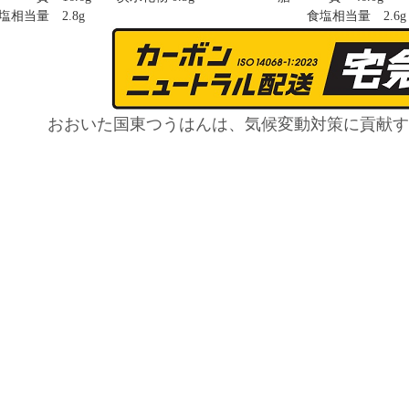
塩相当量 2
.8g
食塩相当量 2
.6g
おおいた国東つうはんは、気候変動対策に貢献す