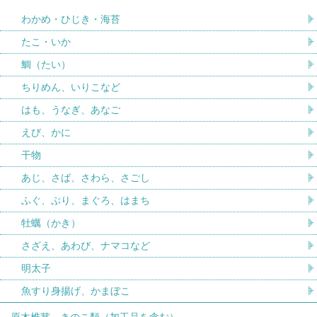
わかめ・ひじき・海苔
たこ・いか
鯛（たい）
ちりめん、いりこなど
はも、うなぎ、あなご
えび、かに
干物
あじ、さば、さわら、さごし
ふぐ、ぶり、まぐろ、はまち
牡蠣（かき）
さざえ、あわび、ナマコなど
明太子
魚すり身揚げ、かまぼこ
原木椎茸、きのこ類（加工品を含む）