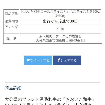
おおいた和牛ローススライスとももスライスを各300g/
商品容量
計600g
出荷から冷凍で30日
消費期限
アレルギ
牛肉
ー
炭火焼肉工房 つるの恩返し
提 供
（大分県国東市国東町田深943番地1）
ツイートする
シェアする
商品詳細
大分県のブランド黒毛和牛の「おおいた和牛」