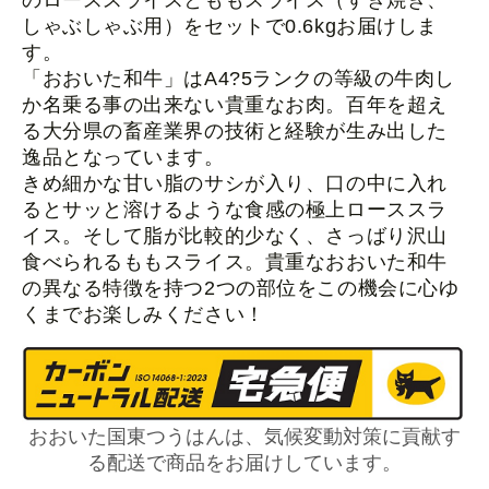
のローススライスとももスライス（すき焼き、
しゃぶしゃぶ用）をセットで0.6kgお届けしま
す。
「おおいた和牛」はA4?5ランクの等級の牛肉し
か名乗る事の出来ない貴重なお肉。百年を超え
る大分県の畜産業界の技術と経験が生み出した
逸品となっています。
きめ細かな甘い脂のサシが入り、口の中に入れ
るとサッと溶けるような食感の極上ローススラ
イス。そして
脂が比較的少なく、さっばり沢山
食べられるももスライス。貴重なおおいた和牛
の異なる特徴を持つ2つの部位を
この機会に心ゆ
くまでお楽しみください！
おおいた国東つうはんは、気候変動対策に貢献す
る配送で商品をお届けしています。