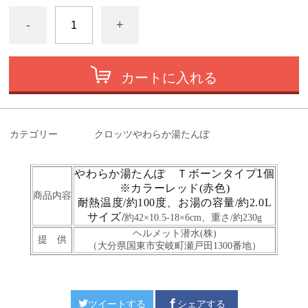
-
+
カートに入れる
カテゴリー
クロッツやわらか湯たんぽ
やわらか湯たんぽ Ｔボーンタイプ1個
※カラーレッド(赤色)
商品内容
耐熱温度/約100度、お湯の容量/約2.0L
サイズ/
約42×10.5-18×6cm、重さ/約230g
ヘルメット潜水(株)
提 供
（大分県国東市安岐町瀬戸田1300番地）
ツイートする
シェアする