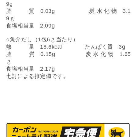
9g
脂 質 0.03g
炭 水 化 物 3.1
9ｇ
食塩相当量 2.09g
○魚介だし（1包6ｇ当たり）
熱 量 18.6kcal
たんぱく質 3g
脂 質 0.15g
炭 水 化 物 1.65
ｇ
食塩相当量 2.17
g
七訂による推定値です。