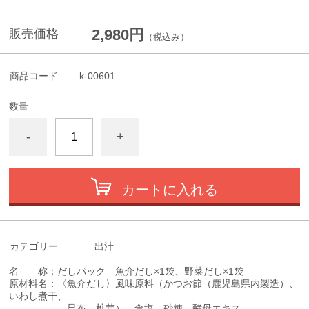
2,980円
販売価格
（税込み）
商品コード
k-00601
数量
-
+
カートに入れる
カテゴリー
出汁
名 称：だしパック 魚介だし×1袋、野菜だし×1袋
原材料名：〈魚介だし〉風味原料（かつお節（鹿児島県内製造）、
いわし煮干、
昆布、椎茸）、食塩、砂糖、酵母エキス