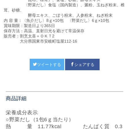
〈野菜だし〉食塩（国内製造）、澱粉、玉ねぎ粉末、椎
茸、砂糖、
酵母エキス、ごぼう粉末、人参粉末、ねぎ粉末
内 容 量：〈魚介だし〉8ｇ×10包 〈野菜だし〉6ｇ×10包
賞味期限：製造日より365日
保存方法：高温、直射日光を避けて常温保存
販売者：割烹太喜＋ＯＫＴ2
大分県国東市安岐町塩屋112-16
ツイートする
シェアする
商品詳細
栄養成分表示
○野菜だし（1包6ｇ当たり）
熱 量 11.77kcal
たんぱく質 0.3