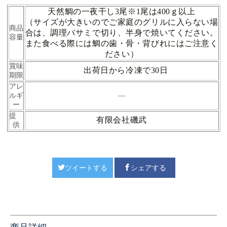
天然鯛の一夜干し3尾※1尾は400ｇ以上
（サイズが大きいのでご家庭のグリルに入らない場
商品
合は、
調理バサミで切り、半身で焼いてください。
容量
また食べる際には鯛の歯・骨・背びれにはご注意く
ださい）
賞味
出荷日から冷凍で30日
期限
アレ
ルギ
―
ー
提
有限会社磯武
供
ツイートする
シェアする