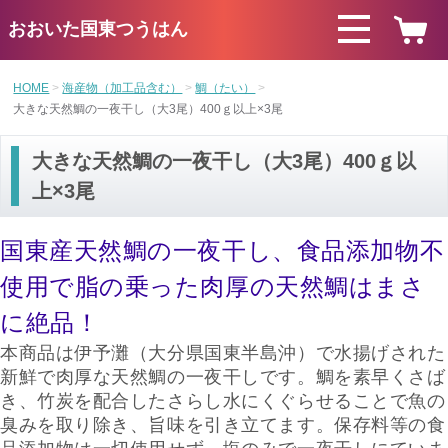
おおいた国東つうはん
HOME
海産物（加工品含む）
鯛（たい）
大きな天然鯛の一夜干し（大3尾）400ｇ以上×3尾
大きな天然鯛の一夜干し（大3尾）400ｇ以
上×3尾
国東産天然鯛の一夜干し、
食品添加物不
使用で
脂の乗った肉厚の天然鯛はまさ
に絶品！
本商品は伊予灘（大分県国東半島沖）で水揚げされた
新鮮で肉厚な天然鯛の一夜干しです。鯛を素早くさば
き、竹炭を配合したさらし水にくぐらせることで魚の
臭みを取り除き、旨味を引き立てます。
保存料等の食