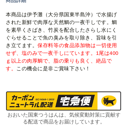
商品詳細
本商品は伊予灘（大分県国東半島沖）で水揚げ
された新鮮で肉厚な天然鯛の一夜干しです。鯛
を素早くさばき、竹炭を配合したさらし水にく
ぐらせることで魚の臭みを取り除き、旨味を引
き立てます。
保存料等の食品添加物は一切使用
せず、塩のみで一夜干しにています。1尾は400
ｇ以上の肉厚鯛で、
脂の乗りも良く、絶品で
す。
この機会に是非ご賞味下さい！
おおいた国東つうはんは、気候変動対策に貢献す
る配送で商品をお届けしています。