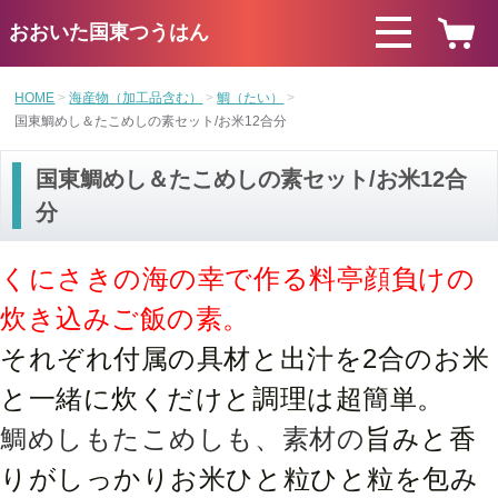
おおいた国東つうはん
HOME
海産物（加工品含む）
鯛（たい）
国東鯛めし＆たこめしの素セット/お米12合分
国東鯛めし＆たこめしの素セット/お米12合
分
くにさきの海の幸で作る料亭顔負けの
炊き込みご飯の素。
それぞれ付属の具材と出汁を2合のお米
と一緒に炊くだけと調理は超簡単。
鯛
めしもたこめしも、素材の
旨みと香
りがしっかりお米ひと粒ひと粒を包み