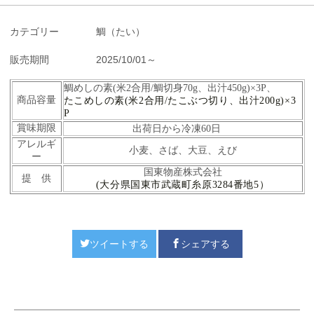
カテゴリー
鯛（たい）
販売期間
2025/10/01～
鯛めしの素(米2合用/鯛切身70g、出汁450g)×3P、
商品容量
たこめしの素(米2合用/たこぶつ切り、出汁200g)×3
P
賞味期限
出荷日から冷凍60日
アレルギ
小麦、さば、大豆、えび
ー
国東物産株式会社
提 供
(大分県国東市武蔵町糸原3284番地5）
ツイートする
シェアする