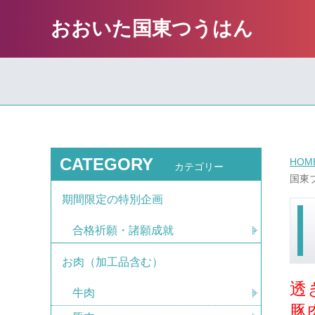
おおいた国東つうはん
CATEGORY
HOM
カテゴリー
国東
期間限定の特別企画
合格祈願・諸願成就
お肉（加工品含む）
透
牛肉
豚