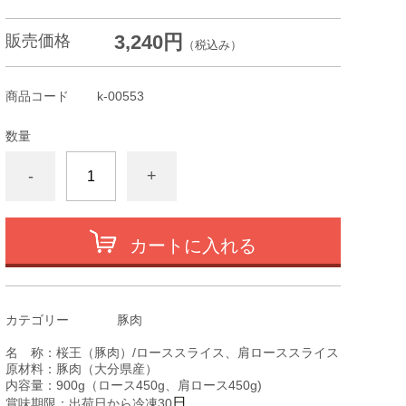
3,240円
販売価格
（税込み）
商品コード
k-00553
数量
-
+
カートに入れる
カテゴリー
豚肉
名 称：桜王（豚肉）/ローススライス、肩ローススライス
原材料：豚肉（大分県産）
内容量：900g（ロース450g、肩ロース450g)
日
賞味期限：出荷日から冷凍30