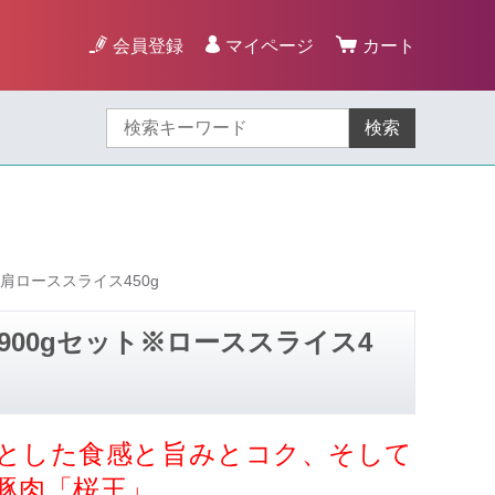
会員登録
マイページ
カート
検索
肩ローススライス450g
00gセット※ローススライス4
とした食感と旨みとコク、そして
豚肉「桜王」。