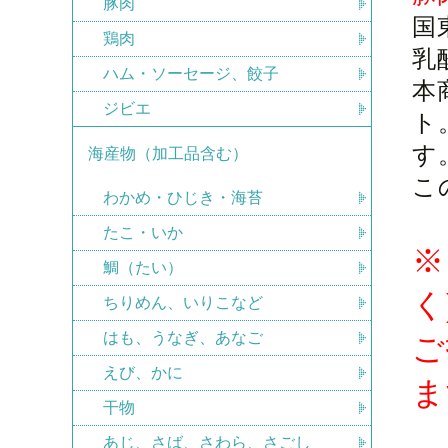
豚肉
国
鶏肉
乳
ハム・ソーセージ、餃子
本
ジビエ
ト
す
海産物（加工品含む）
こ
わかめ・ひじき・海苔
たこ・いか
※
鯛（たい）
く
ちりめん、いりこなど
はも、うなぎ、あなご
ご
えび、かに
ま
干物
あじ、さば、さわら、さごし