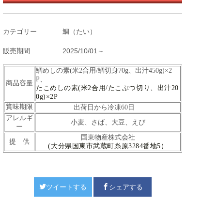
カテゴリー
鯛（たい）
販売期間
2025/10/01～
鯛めしの素(米2合用/鯛切身70g、出汁450g)×2
P、
商品容量
たこめしの素(米2合用/たこぶつ切り、出汁20
0g)×2P
賞味期限
出荷日から冷凍60日
アレルギ
小麦、さば、大豆、えび
ー
国東物産株式会社
提 供
(大分県国東市武蔵町糸原3284番地5）
ツイートする
シェアする