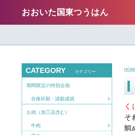
おおいた国東つうはん
CATEGORY
HOM
カテゴリー
期間限定の特別企画
合格祈願・諸願成就
く
お肉（加工品含む）
そ
牛肉
鯛