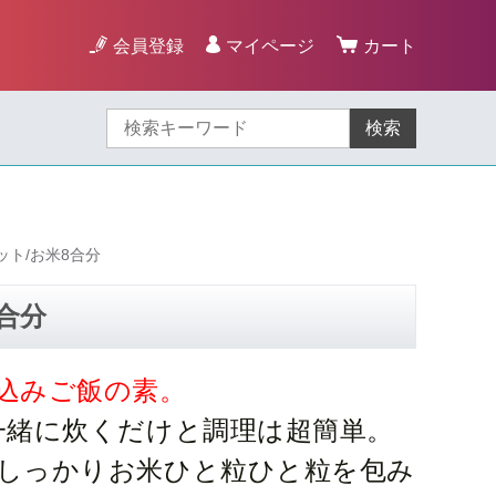
会員登録
マイページ
カート
検索
ト/お米8合分
合分
込みご飯の素。
一緒に炊くだけと調理は超簡単。
しっかりお米ひと粒ひと粒を包み