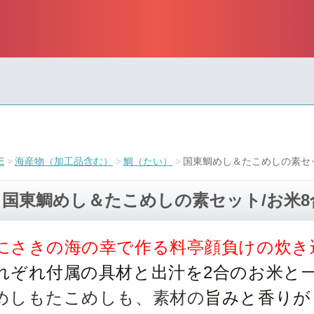
E
海産物（加工品含む）
鯛（たい）
国東鯛めし＆たこめしの素セッ
国東鯛めし＆たこめしの素セット/お米8
にさきの海の幸で作る料亭顔負けの炊き
れぞれ付属の具材と出汁を2合のお米と
めしもたこめしも、素材の
旨みと香りが