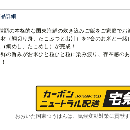
商品詳細
2種類の本格的な国東海鮮の炊き込みご飯をご家庭でお
具材（鯛切り身、たこぶつと出汁）を2合のお米と一緒
飯（鯛めし、たこめし）が完成！
海鮮の旨みがお米ひと粒ひと粒に染み渡り、存在感の
す！
おおいた国東つうはんは、気候変動対策に貢献す