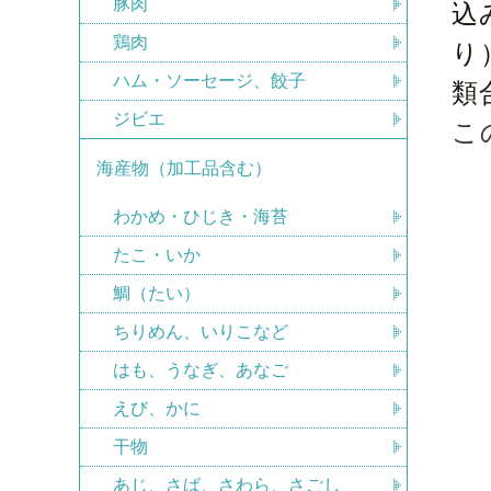
豚肉
込
鶏肉
り
ハム・ソーセージ、餃子
類
ジビエ
こ
海産物（加工品含む）
わかめ・ひじき・海苔
たこ・いか
鯛（たい）
ちりめん、いりこなど
はも、うなぎ、あなご
えび、かに
干物
あじ、さば、さわら、さごし