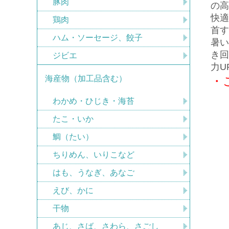
豚肉
の高
快適
鶏肉
首す
ハム・ソーセージ、餃子
暑い
き回
ジビエ
力U
海産物（加工品含む）
・
わかめ・ひじき・海苔
たこ・いか
鯛（たい）
ちりめん、いりこなど
はも、うなぎ、あなご
えび、かに
干物
あじ、さば、さわら、さごし