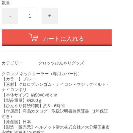
数量
-
+
カートに入れる
カテゴリー
クロッツひんやりグッズ
クロッツ ネッククーラー（専用カバー付）
【カラー】ブルー
【素材】クロロプレンゴム・ナイロン・マジックベルト・
ナイロンポリ
【本体サイズ】約50×8×8ｃｍ
【製品重量】約200ｇ
【ひんやり持続時間】約5～6時間
【付属品】商品カタログ・取扱説明書兼保証書（1年保証
付き）
【原産国】日本
【製造・販売元】ヘルメット潜水株式会社／大分県国東市
安岐町瀬戸田1300番地