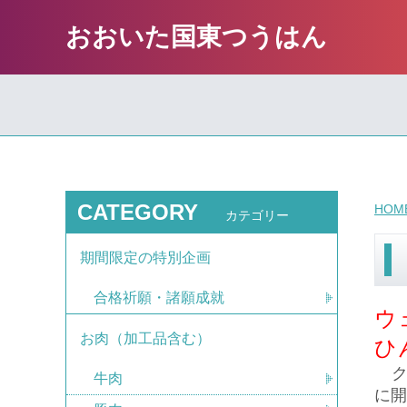
おおいた国東つうはん
CATEGORY
HOM
カテゴリー
期間限定の特別企画
合格祈願・諸願成就
ウ
お肉（加工品含む）
ひ
ク
牛肉
に開