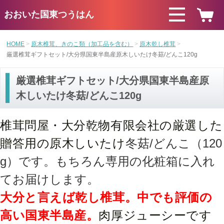
おおいた国東つうはん
HOME
原木椎茸、きのこ類（加工品を含む）
原木乾し椎茸
厳選椎茸ギフトセット/大分県国東半島産原木しいたけ冬菇/どんこ120g
厳選椎茸ギフトセット/大分県国東半島産原
木しいたけ冬菇/どんこ120g
椎茸問屋・大分乾物有限会社の厳選した
贈答用の原木しいたけ
冬菇/どんこ（12
0
g）です。もちろん専用の化粧箱に入れ
てお届けします。
大分と言えば乾し椎茸。中でも評価の
高い国東半島産。
肉厚ジューシーです