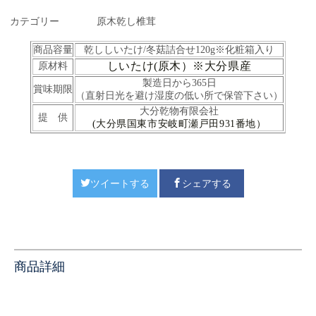
カテゴリー
原木乾し椎茸
商品容量
乾ししいた
け/冬菇詰合せ
120g※化粧箱入り
しいたけ(原木）※大分県産
原材料
製造日から365日
賞味期限
（直射日光を避け湿度の低い所で保管下さい）
大分乾物有限会社
提 供
(大分県国東市安岐町瀬戸田931番地）
ツイートする
シェアする
商品詳細