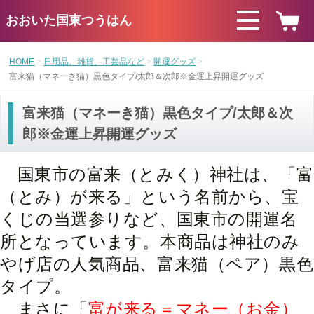
おおいた国東つうはん
HOME
日用品、雑貨、工芸品など
開運グッズ
富来猫（マネーき猫）黒色タイプ/太郎＆次郎※金運上昇開運グッズ
富来猫（マネーき猫）黒色タイプ/太郎＆次
郎※金運上昇開運グッズ
国東市の富来（とみく）神社は、「富
（とみ）が来る」という名前から、宝
くじの当選参りなど、国東市の開運名
所となっています。本商品は神社のみ
やげ店の人気商品、富来猫（ペア）黒色
タイプ。
まさに「
富が来る＝マネー（お金）