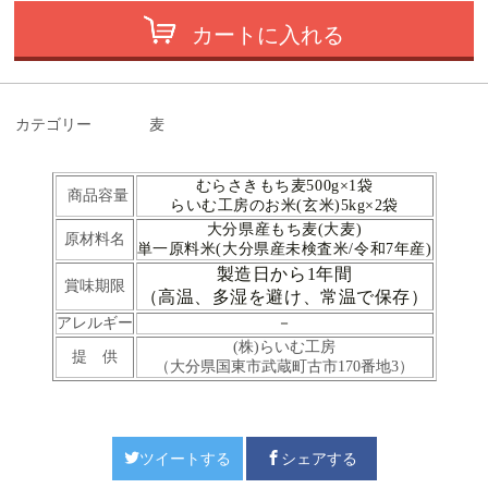
カートに入れる
カテゴリー
麦
むらさきもち麦500g×1袋
商品容量
らいむ工房のお米(玄米)5kg×2袋
大分県産もち麦(大麦)
原材料名
単一原料米(大分県産未検査米/令和7年産)
製造日から1年間
賞味期限
（高温、多湿を避け、常温で保存）
アレルギー
－
(株)らいむ工房
提 供
（大分県国東市武蔵町古市170番地3）
ツイートする
シェアする