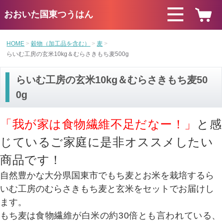
おおいた国東つうはん
HOME
穀物（加工品を含む）
麦
らいむ工房の玄米10kg＆むらさきもち麦500g
らいむ工房の玄米10kg＆むらさきもち麦50
0g
「我が家は食物繊維不足だなー！」
と感
じているご家庭に是非オススメしたい
商品です！
自然豊かな大分県国東市でもち麦とお米を栽培するら
いむ工房のむらさきもち麦と玄米をセットでお届けし
ます。
もち麦は
食物繊維が白米の約30倍とも言われている、