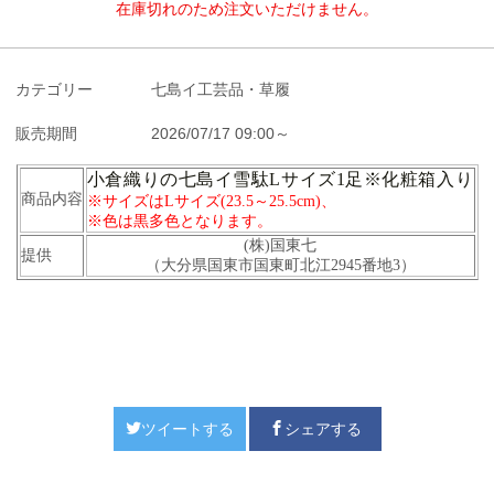
在庫切れのため注文いただけません。
カテゴリー
七島イ工芸品・草履
販売期間
2026/07/17 09:00～
小倉織りの七島イ雪駄Lサイズ1足※化粧箱入り
商品内容
※サイズはLサイズ(23.5～25.5cm)、
※色は黒多色となります。
(株)国東七
提供
（大分県国東市国東町北江2945番地3）
ツイートする
シェアする