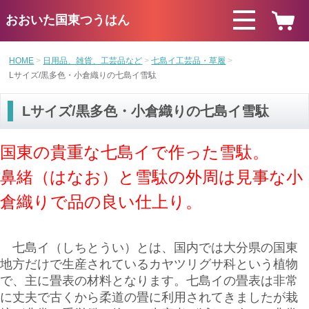
おおいた国東つうはん
HOME
日用品、雑貨、工芸品など
七島イ工芸品・草履
Lサイズ/黒多色・小倉織りの七島イ雪駄
Lサイズ/黒多色・小倉織りの七島イ雪駄
国東の貴重な七島イで作った雪駄。
鼻緒（はなお）と雪駄の外周は見事な小
倉織りで品の良い仕上り。
七島イ（しちとうい）とは、国内では大分県の国東
地方だけで生産されているカヤツリグサ科という植物
で、主に畳表の材料となります。七島イの畳表は非常
に丈夫で古くから柔道の畳に利用されてきましたが栽