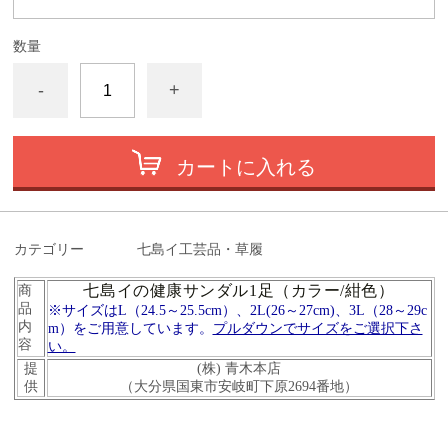
数量
-
+
カートに入れる
カテゴリー
七島イ工芸品・草履
七島イの健康サンダル1足（カラー/紺色）
商
品
※サイズはL
（24.5～25.5cm）、2L(26～27cm)、3L（28～29c
内
m）をご用意しています。
プルダウンでサイズをご選択下さ
容
い。
提
(株) 青木本店
供
（大分県国東市安岐町下原2694番地）