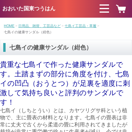
おおいた国東つうはん
HOME
日用品、雑貨、工芸品など
七島イ工芸品・草履
七島イの健康サンダル（紺色）
七島イの健康サンダル（紺色）
貴重な七島イで作った健康サンダルで
す。土踏まずの部分に角度を付け、七島
イの凹凸（おうとつ）が足裏を適度に刺
激して気持ち良いと評判のサンダルで
す！
七島イ（しちとうい）とは、カヤツリグサ科という植
物で、主に畳表の材料となります。七島イの畳表は非
常に丈夫で古くから柔道の畳に利用されてきましたが
栽培が非常に重労働で徐々に生産者が減り、今では非