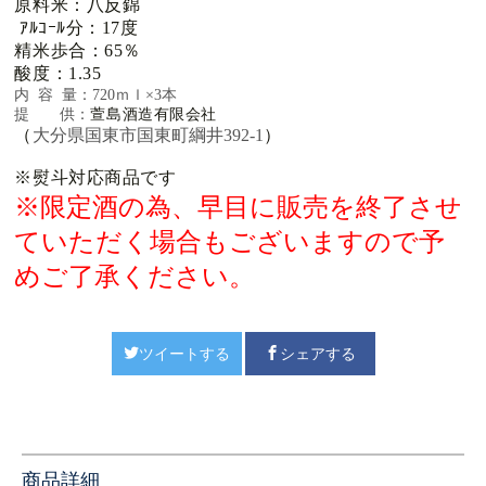
原料米：八反錦
ｱﾙｺｰﾙ分：17度
精米歩合：65％
酸度：1.35
内 容 量：720ｍｌ×3本
提 供：
萱島酒造有限会社
（
大分県国東市国東町綱井392-1
）
※熨斗対応商品です
※限定酒の為、早目に販売を終了させ
ていただく場合もございますので予
めご了承ください。
ツイートする
シェアする
商品詳細