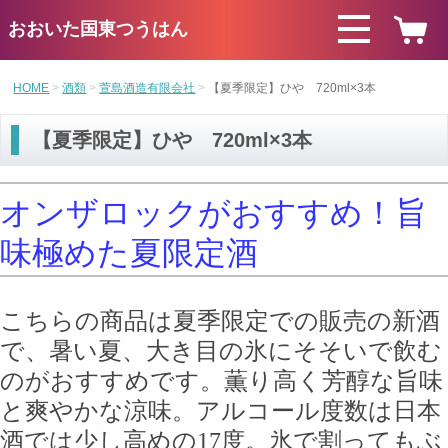
おおいた国東つうはん
HOME
酒類
萱島酒造有限会社
【夏季限定】ひや 720ml×3本
【夏季限定】ひや 720ml×3本
オンザロックがおすすめ！旨
味極めた夏限定酒
こちらの商品は夏季限定での販売の新酒
で、暑い夏、大き目の氷にそそいで飲む
のがおすすめです。薫り高く芳醇な旨味
と爽やかな涼味。アルコール度数は日本
酒では少し高めの17度。氷で割ってもぶ