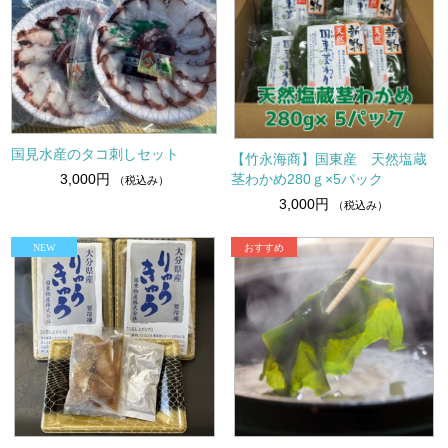
国見水産のタコ刺しセット
【竹永海商】国東産 天然塩蔵
茎わかめ280ｇ×5パック
3,000円
（税込み）
3,000円
（税込み）