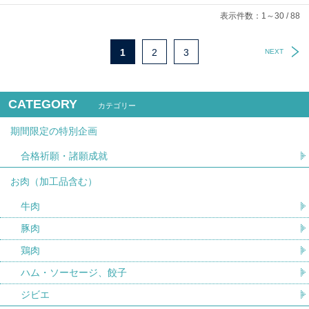
表示件数：1～30 / 88
1
2
3
NEXT
CATEGORY
カテゴリー
期間限定の特別企画
合格祈願・諸願成就
お肉（加工品含む）
牛肉
豚肉
鶏肉
ハム・ソーセージ、餃子
ジビエ