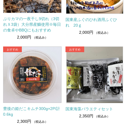
ぶりカマの一夜干し9切れ（3切
国東産ふぐのひれ酒用ふぐひ
れＸ3袋）大分県産鰤使用※毎日
れ 20ｇ
の食卓やBBQにもおすすめ
2,000円
（税込み）
2,000円
（税込み）
豊後の姫だこキムチ300g×2P/計
国東海藻バラエティセット
0.6kg
2,350円
（税込み）
2,300円
（税込み）