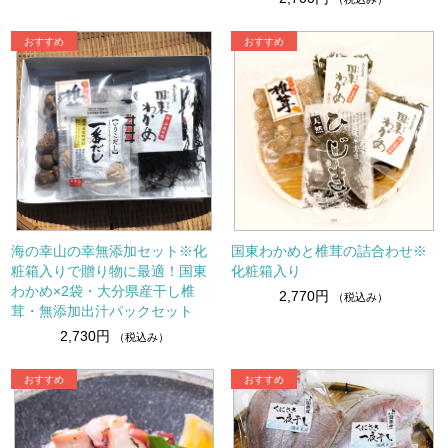
海の幸山の幸無添加セット※化
国東わかめと椎茸の詰合わせ※
粧箱入りで贈り物に最適！国東
化粧箱入り
わかめ×2袋・大分県産干し椎
2,770円
（税込み）
茸・無添加出汁パックセット
2,730円
（税込み）