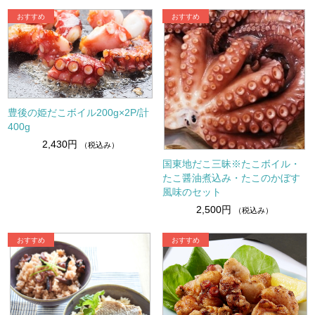
豊後の姫だこボイル200g×2P/計
400g
2,430円
（税込み）
国東地だこ三昧※たこボイル・
たこ醤油煮込み・たこのかぼす
風味のセット
2,500円
（税込み）