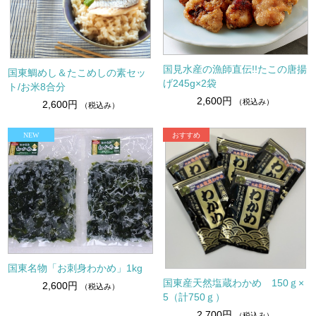
国見水産の漁師直伝!!たこの唐揚
国東鯛めし＆たこめしの素セッ
げ245g×2袋
ト/お米8合分
2,600円
（税込み）
2,600円
（税込み）
国東名物「お刺身わかめ」1kg
国東産天然塩蔵わかめ 150ｇ×
2,600円
（税込み）
5（計750ｇ）
2,700円
（税込み）