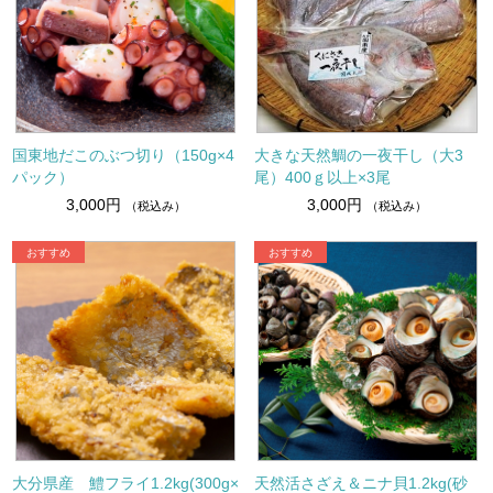
国東地だこのぶつ切り（150g×4
大きな天然鯛の一夜干し（大3
パック）
尾）400ｇ以上×3尾
3,000円
3,000円
（税込み）
（税込み）
大分県産 鱧フライ1.2kg(300g×
天然活さざえ＆ニナ貝1.2kg(砂