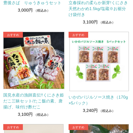
豊後さば りゅうきゅうセット
立春採れの柔らか新芽!くにさき
天然わかめ1.5kg/塩蔵※お裾分
3,000円
（税込み）
け袋付き
3,100円
（税込み）
国見水産の漁師直伝!!くにさき姫
いかのバジルソース焼き（170g
だこ三昧セット/たこ飯の素、唐
×5パック）
揚げ、味付け酢だこ
3,240円
（税込み）
3,100円
（税込み）